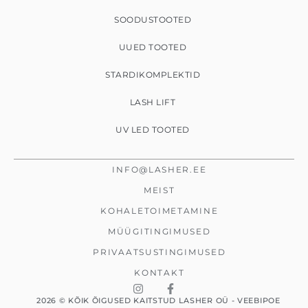
SOODUSTOOTED
UUED TOOTED
STARDIKOMPLEKTID
LASH LIFT
UV LED TOOTED
INFO@LASHER.EE
MEIST
KOHALETOIMETAMINE
MÜÜGITINGIMUSED
PRIVAATSUSTINGIMUSED
KONTAKT
I
F
n
a
2026 © KÕIK ÕIGUSED KAITSTUD LASHER OÜ - VEEBIPOE