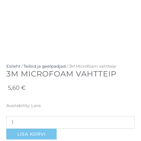
Esileht
/
Teibid ja geelpadjad
/ 3M Microfoam vahtteip
3M MICROFOAM VAHTTEIP
5,60
€
3M
Availability:
Laos
Microfoam
vahtteip
kogus
LISA KORVI