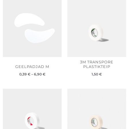
Hinnavahemik:
0,39 €
kuni
6,90 €
3M TRANSPORE
GEELPADJAD M
PLASTIKTEIP
0,39
€
–
6,90
€
1,50
€
Hinnavahemik:
2,40 €
kuni
20,40 €