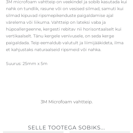
3M microfoam vahtteip on veekindel ja sobib kasutada kui
nahk on tundlik, rasune või on vesised silmad, samuti kui
silmad kipuvad ripsmepikenduste paigaldamise ajal
värelema või liikuma. Vahtteip on lateksi vaba ja
hüpoallergeenne, kergesti rebitav nii horisontaalselt kui
vertikaalselt. Tänu kergele venivusele, on seda kerge
paigaldada. Teip eemaldub valutult ja liimijääkideta, ilma
et kahjustaks naturaalseid ripsmeid või nahka.
Suurus: 25mm x 5m
3M Microfoam vahtteip.
SELLE TOOTEGA SOBIKS...