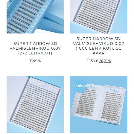
SUPER NARROW 5D
SUPER NARROW 5D
VALMISLEHVIKUD 0.07
VALMISLEHVIKUD 0.07
(1000 LEHVIKUT), CC
(272 LEHVIKUT)
KAAR
11,90
€
24,50
€
20,10
€
Hinnavahemi
12,90 €
kuni
SOODUS!
15,60 €