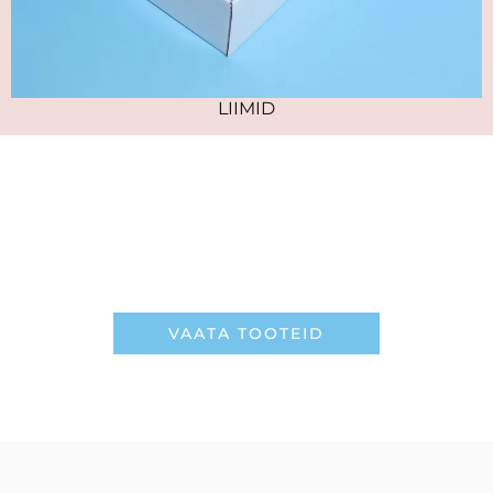
LIIMID
PERFEKTNE JA KAUAPÜSIV TULEMUS
Lasheri ripsmetoodetega
VAATA TOOTEID