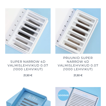
PRUUNID SUPER
SUPER NARROW 4D
NARROW 4D
VALMISLEHVIKUD 0.07
VALMISLEHVIKUD 0.07
(1000 LEHVIKUT)
(1000 LEHVIKUT)
21,50
€
21,50
€
Algne
Praegune
hind
hind
oli:
on:
SOODUS!
24,50 €.
20,10 €.