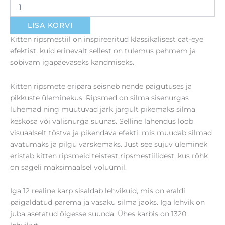
lehvikut)
kogus
LISA KORVI
Kitten ripsmestiil on inspireeritud klassikalisest cat-eye
efektist, kuid erinevalt sellest on tulemus pehmem ja
sobivam igapäevaseks kandmiseks.
Kitten ripsmete eripära seisneb nende paigutuses ja
pikkuste üleminekus. Ripsmed on silma sisenurgas
lühemad ning muutuvad järk järgult pikemaks silma
keskosa või välisnurga suunas. Selline lahendus loob
visuaalselt tõstva ja pikendava efekti, mis muudab silmad
avatumaks ja pilgu värskemaks. Just see sujuv üleminek
eristab kitten ripsmeid teistest ripsmestiilidest, kus rõhk
on sageli maksimaalsel volüümil.
Iga 12 realine karp sisaldab lehvikuid, mis on eraldi
paigaldatud parema ja vasaku silma jaoks. Iga lehvik on
juba asetatud õigesse suunda. Ühes karbis on 1320