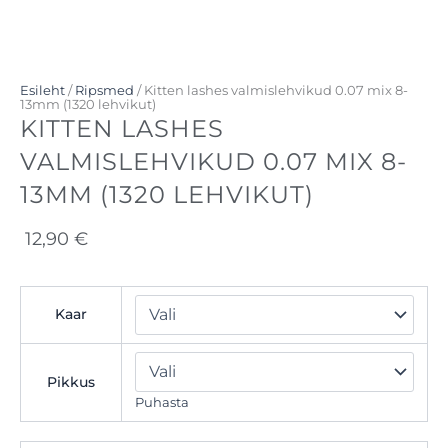
Esileht
/
Ripsmed
/ Kitten lashes valmislehvikud 0.07 mix 8-
13mm (1320 lehvikut)
KITTEN LASHES
VALMISLEHVIKUD 0.07 MIX 8-
13MM (1320 LEHVIKUT)
12,90
€
Kitten
Kaar
lashes
valmislehvikud
0.07
mix
Pikkus
8-
Puhasta
13mm
(1320