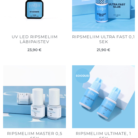
UV LED RIPSMELIIM
RIPSMELIIM ULTRA FAST 0,1
LÄBIPAISTEV
SEK
23,90
€
21,90
€
Hinnavahemik:
Hinnavah
21,90 €
18,50 €
SOODUS!
kuni
kuni
35,50 €
37,60 €
RIPSMELIIM MASTER 0,5
RIPSMELIIM ULTIMATE, 1