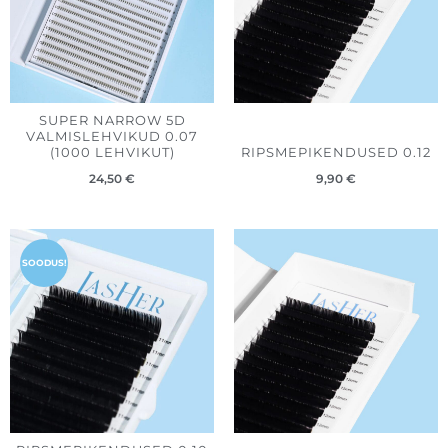
SUPER NARROW 5D
VALMISLEHVIKUD 0.07
(1000 LEHVIKUT)
RIPSMEPIKENDUSED 0.12
24,50
€
9,90
€
Hinnavahemik:
7,50 €
SOODUS!
kuni
9,90 €