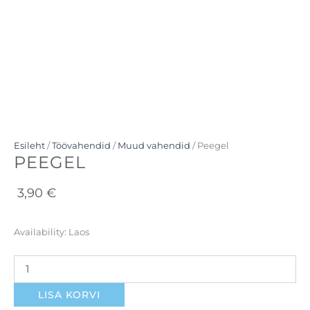
Esileht
/
Töövahendid
/
Muud vahendid
/ Peegel
PEEGEL
3,90
€
Peegel
Availability:
Laos
kogus
LISA KORVI