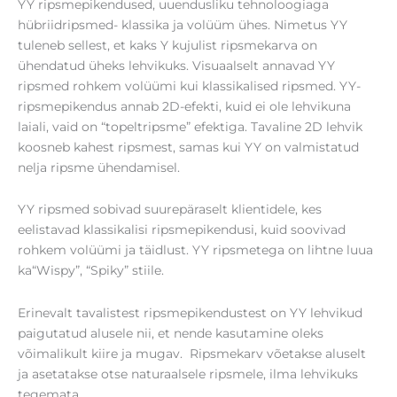
YY ripsmepikendused, uuendusliku tehnoloogiaga
hübriidripsmed- klassika ja volüüm ühes. Nimetus YY
tuleneb sellest, et kaks Y kujulist ripsmekarva on
ühendatud üheks lehvikuks. Visuaalselt annavad YY
ripsmed rohkem volüümi kui klassikalised ripsmed. YY-
ripsmepikendus annab 2D-efekti, kuid ei ole lehvikuna
laiali, vaid on “topeltripsme” efektiga. Tavaline 2D lehvik
koosneb kahest ripsmest, samas kui YY on valmistatud
nelja ripsme ühendamisel.
YY ripsmed sobivad suurepäraselt klientidele, kes
eelistavad klassikalisi ripsmepikendusi, kuid soovivad
rohkem volüümi ja täidlust. YY ripsmetega on lihtne luua
ka“Wispy”, “Spiky” stiile.
Erinevalt tavalistest ripsmepikendustest on YY lehvikud
paigutatud alusele nii, et nende kasutamine oleks
võimalikult kiire ja mugav. Ripsmekarv võetakse aluselt
ja asetatakse otse naturaalsele ripsmele, ilma lehvikuks
tegemata.