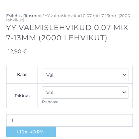
Esileht
/
Ripsmed
/ YY valmislehvikud 0.07 mix 7-13mm (2000
lehvikut)
YY VALMISLEHVIKUD 0.07 MIX
7-13MM (2000 LEHVIKUT)
12,90
€
YY
Kaar
valmislehvikud
0.07
mix
7-
Pikkus
13mm
Puhasta
(2000
lehvikut)
kogus
LISA KORVI