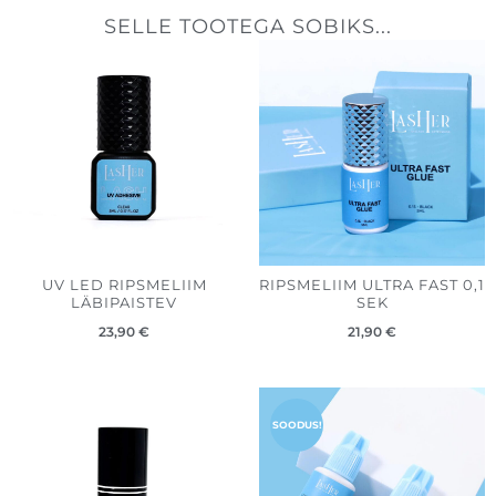
SELLE TOOTEGA SOBIKS...
UV LED RIPSMELIIM
RIPSMELIIM ULTRA FAST 0,1
LÄBIPAISTEV
SEK
23,90
€
21,90
€
Algne
Praegune
hind
hind
SOODUS!
oli:
on:
23,50 €.
18,50 €.