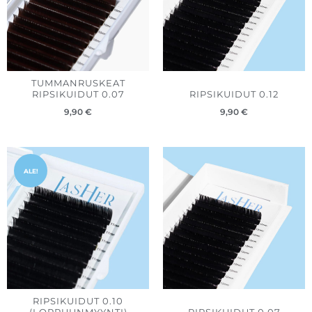
TUMMANRUSKEAT
RIPSIKUIDUT 0.07
RIPSIKUIDUT 0.12
9,90
€
9,90
€
Hintaluokka:
7,50 €
ALE!
-
9,90 €
RIPSIKUIDUT 0.10