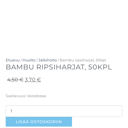
Etusivu
/
Huolto
/
Jälkihoito
/ Bambu ripsiharjat, 50kpl
BAMBU RIPSIHARJAT, 50KPL
Alkuperäinen
Nykyinen
4,50
€
3,70
€
hinta
hinta
oli:
on:
Bambu
Saatavuus:
Varastossa
ripsiharjat,
4,50 €.
3,70 €.
50kpl
määrä
LISÄÄ OSTOSKORIIN