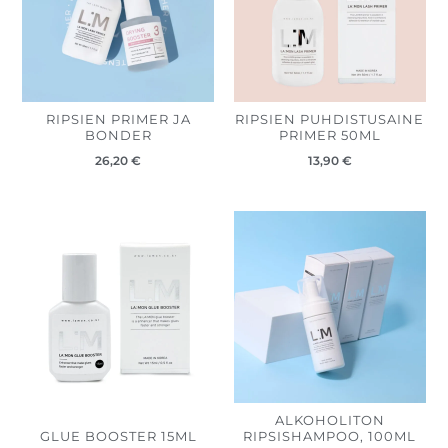
RIPSIEN PRIMER JA
RIPSIEN PUHDISTUSAINE
BONDER
PRIMER 50ML
26,20
€
13,90
€
Hintaluokk
15,50 €
-
58,10 €
ALKOHOLITON
GLUE BOOSTER 15ML
RIPSISHAMPOO, 100ML