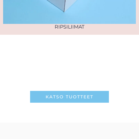
RIPSILIIMAT
TÄYDELLINEN JA KAUAN PYSYVÄ
LOPPUTULOS
Lasher ripsituotteilla
KATSO TUOTTEET