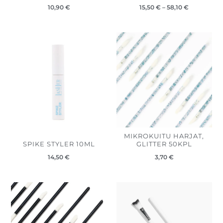
10,90
€
15,50
€
–
58,10
€
MIKROKUITU HARJAT,
SPIKE STYLER 10ML
GLITTER 50KPL
14,50
€
3,70
€