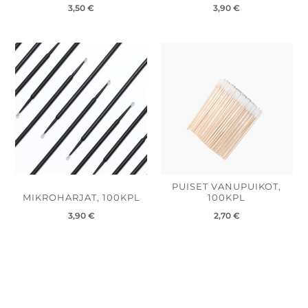
3,50
€
3,90
€
PUISET VANUPUIKOT,
MIKROHARJAT, 100KPL
100KPL
3,90
€
2,70
€