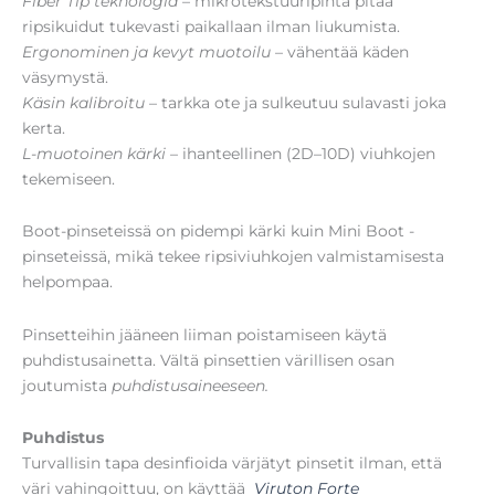
Fiber Tip teknologia
– mikrotekstuuri­pinta pitää
ripsikuidut tukevasti paikallaan ilman liukumista.
Ergonominen ja kevyt muotoilu
– vähentää käden
väsymystä.
Käsin kalibroitu
– tarkka ote ja sulkeutuu sulavasti joka
kerta.
L-muotoinen kärki
– ihanteellinen (2D–10D) viuhkojen
tekemiseen.
Boot-pinseteissä on pidempi kärki kuin Mini Boot -
pinseteissä, mikä tekee ripsiviuhkojen valmistamisesta
helpompaa.
Pinsetteihin jääneen liiman poistamiseen käytä
puhdistusainetta. Vältä pinsettien värillisen osan
joutumista
puhdistusaineeseen.
Puhdistus
Turvallisin tapa desinfioida värjätyt pinsetit ilman, että
väri vahingoittuu, on käyttää
Viruton Forte