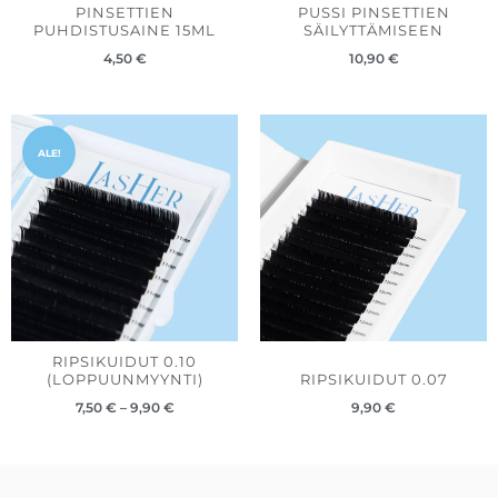
PINSETTIEN
PUSSI PINSETTIEN
PUHDISTUSAINE 15ML
SÄILYTTÄMISEEN
4,50
€
10,90
€
Hintaluokka:
7,50 €
ALE!
-
9,90 €
RIPSIKUIDUT 0.10
(LOPPUUNMYYNTI)
RIPSIKUIDUT 0.07
7,50
€
–
9,90
€
9,90
€