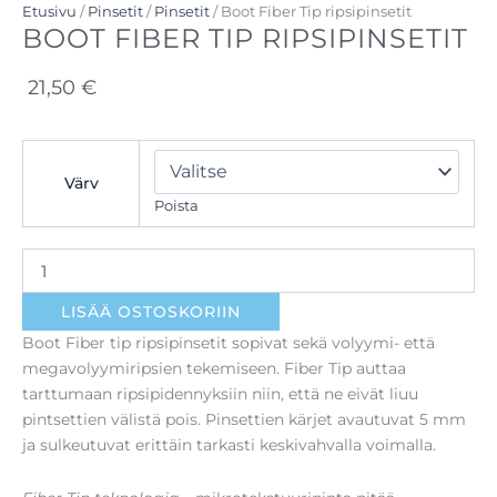
Etusivu
/
Pinsetit
/
Pinsetit
/ Boot Fiber Tip ripsipinsetit
BOOT FIBER TIP RIPSIPINSETIT
21,50
€
Boot
Fiber
Värv
Tip
Poista
ripsipinsetit
määrä
LISÄÄ OSTOSKORIIN
Boot Fiber tip ripsipinsetit sopivat sekä volyymi- että
megavolyymiripsien tekemiseen. Fiber Tip auttaa
tarttumaan ripsipidennyksiin niin, että ne eivät liuu
pintsettien välistä pois. Pinsettien kärjet avautuvat 5 mm
ja sulkeutuvat erittäin tarkasti keskivahvalla voimalla.