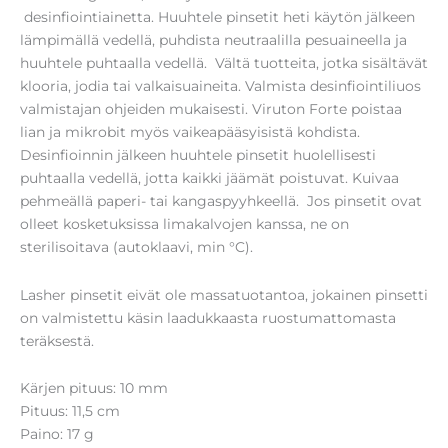
desinfiointiainetta. Huuhtele pinsetit heti käytön jälkeen
lämpimällä vedellä, puhdista neutraalilla pesuaineella ja
huuhtele puhtaalla vedellä. Vältä tuotteita, jotka sisältävät
klooria, jodia tai valkaisuaineita. Valmista desinfiointiliuos
valmistajan ohjeiden mukaisesti. Viruton Forte poistaa
lian ja mikrobit myös vaikeapääsyisistä kohdista.
Desinfioinnin jälkeen huuhtele pinsetit huolellisesti
puhtaalla vedellä, jotta kaikki jäämät poistuvat. Kuivaa
pehmeällä paperi- tai kangaspyyhkeellä. Jos pinsetit ovat
olleet kosketuksissa limakalvojen kanssa, ne on
sterilisoitava (autoklaavi, min °C).
Lasher pinsetit eivät ole massatuotantoa, jokainen pinsetti
on valmistettu käsin laadukkaasta ruostumattomasta
teräksestä.
Kärjen pituus: 10 mm
Pituus: 11,5 cm
Paino: 17 g