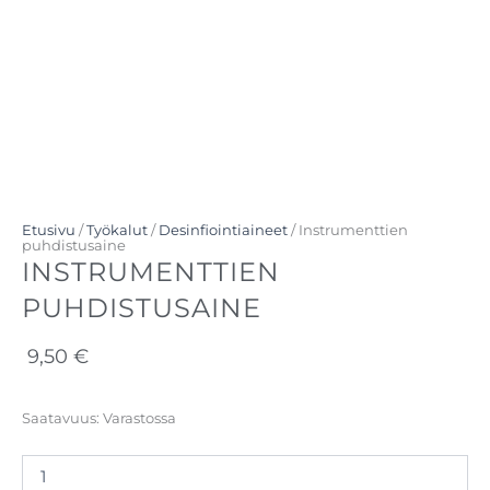
Etusivu
/
Työkalut
/
Desinfiointiaineet
/ Instrumenttien
puhdistusaine
INSTRUMENTTIEN
PUHDISTUSAINE
9,50
€
Instrumenttien
Saatavuus:
Varastossa
puhdistusaine
määrä