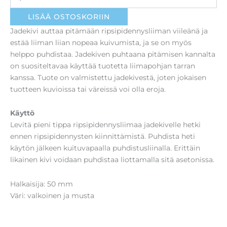
LISÄÄ OSTOSKORIIN
Jadekivi auttaa pitämään ripsipidennysliiman viileänä ja
estää liiman liian nopeaa kuivumista, ja se on myös
helppo puhdistaa. Jadekiven puhtaana pitämisen kannalta
on suositeltavaa käyttää tuotetta liimapohjan tarran
kanssa. Tuote on valmistettu jadekivestä, joten jokaisen
tuotteen kuvioissa tai väreissä voi olla eroja.
Käyttö
Levitä pieni tippa ripsipidennysliimaa jadekivelle hetki
ennen ripsipidennysten kiinnittämistä. Puhdista heti
käytön jälkeen kuituvapaalla puhdistusliinalla. Erittäin
likainen kivi voidaan puhdistaa liottamalla sitä asetonissa.
Halkaisija: 50 mm
Väri: valkoinen ja musta