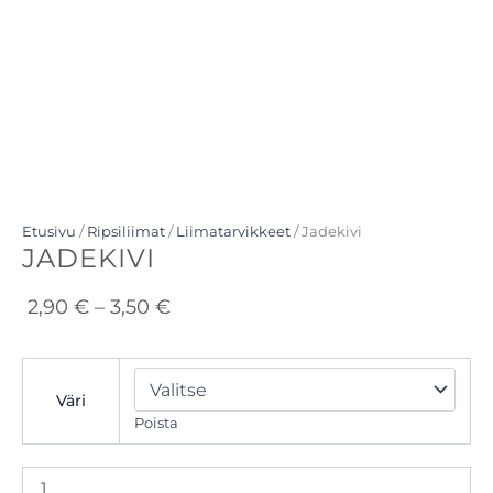
Etusivu
/
Ripsiliimat
/
Liimatarvikkeet
/ Jadekivi
JADEKIVI
Hintaluokka:
2,90
€
–
3,50
€
2,90 €
-
Jadekivi
määrä
3,50 €
Väri
Poista