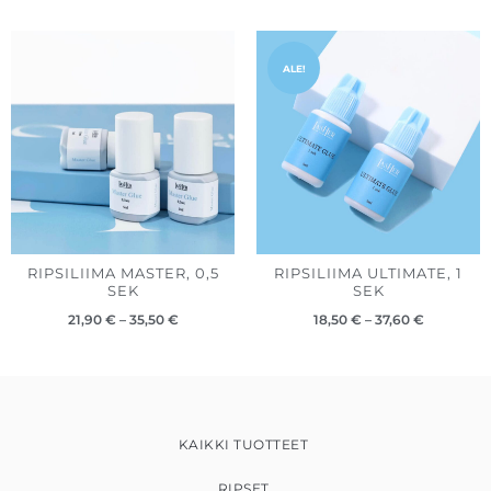
Hintaluokka:
Hintaluok
21,90 €
18,50 €
ALE!
-
-
35,50 €
37,60 €
RIPSILIIMA MASTER, 0,5
RIPSILIIMA ULTIMATE, 1
SEK
SEK
21,90
€
–
35,50
€
18,50
€
–
37,60
€
KAIKKI TUOTTEET
RIPSET