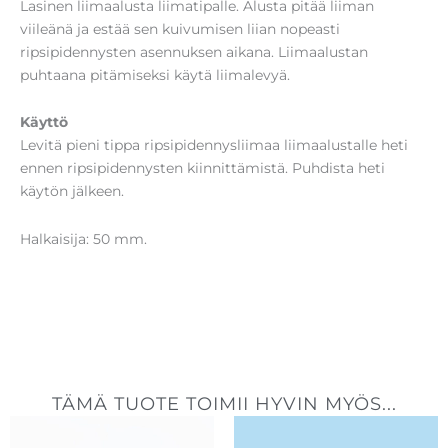
Lasinen liimaalusta liimatipalle. Alusta pitää liiman
viileänä ja estää sen kuivumisen liian nopeasti
ripsipidennysten asennuksen aikana. Liimaalustan
puhtaana pitämiseksi käytä liimalevyä.
Käyttö
Levitä pieni tippa ripsipidennysliimaa liimaalustalle heti
ennen ripsipidennysten kiinnittämistä. Puhdista heti
käytön jälkeen.
Halkaisija: 50 mm.
TÄMÄ TUOTE TOIMII HYVIN MYÖS...
Hintaluokk
1,90 €