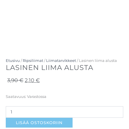
Etusivu
/
Ripsiliimat
/
Liimatarvikkeet
/ Lasinen liima alusta
LASINEN LIIMA ALUSTA
Alkuperäinen
Nykyinen
3,90
€
2,10
€
hinta
hinta
oli:
on:
Lasinen
Saatavuus:
Varastossa
liima
3,90 €.
2,10 €.
alusta
määrä
LISÄÄ OSTOSKORIIN