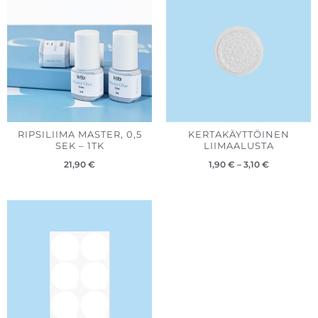
-
3,10 €
RIPSILIIMA MASTER, 0,5
KERTAKÄYTTÖINEN
SEK – 1TK
LIIMAALUSTA
21,90
€
1,90
€
–
3,10
€