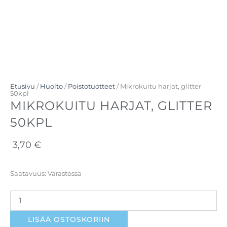
Etusivu
/
Huolto
/
Poistotuotteet
/ Mikrokuitu harjat, glitter
50kpl
MIKROKUITU HARJAT, GLITTER
50KPL
3,70
€
Mikrokuitu
Saatavuus:
Varastossa
harjat,
glitter
50kpl
määrä
LISÄÄ OSTOSKORIIN