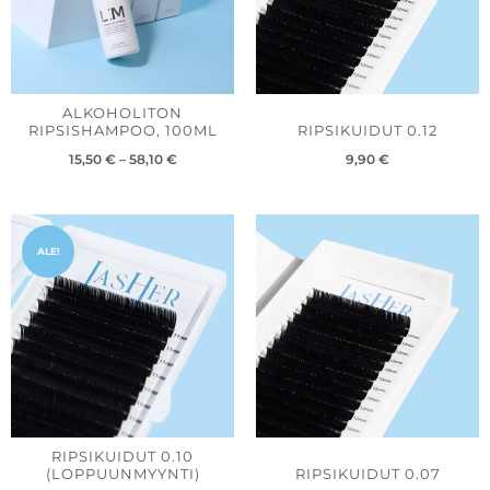
ALKOHOLITON
RIPSISHAMPOO, 100ML
RIPSIKUIDUT 0.12
15,50
€
–
58,10
€
9,90
€
Hintaluokka:
7,50 €
ALE!
-
9,90 €
RIPSIKUIDUT 0.10
(LOPPUUNMYYNTI)
RIPSIKUIDUT 0.07