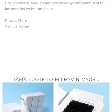
ripsien pesemiseen ennen ripsipidennysten asennusta tai
kotona ripsien hoitamiseen.
Pituus: 18cm
Väri: valkoinen
TÄMÄ TUOTE TOIMII HYVIN MYÖS...
Hintaluokka:
15,50 €
-
58,10 €