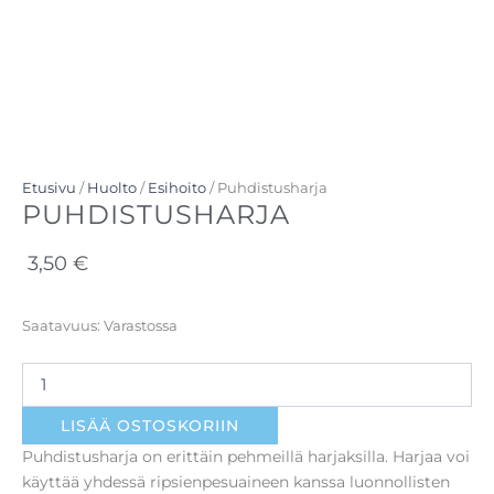
Etusivu
/
Huolto
/
Esihoito
/ Puhdistusharja
PUHDISTUSHARJA
3,50
€
Puhdistusharja
Saatavuus:
Varastossa
määrä
LISÄÄ OSTOSKORIIN
Puhdistusharja on erittäin pehmeillä harjaksilla. Harjaa voi
käyttää yhdessä ripsienpesuaineen kanssa luonnollisten