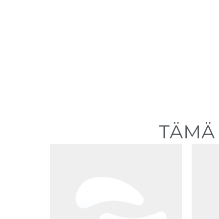
TÄMÄ 
Hintaluokka:
0,39 €
-
6,90 €