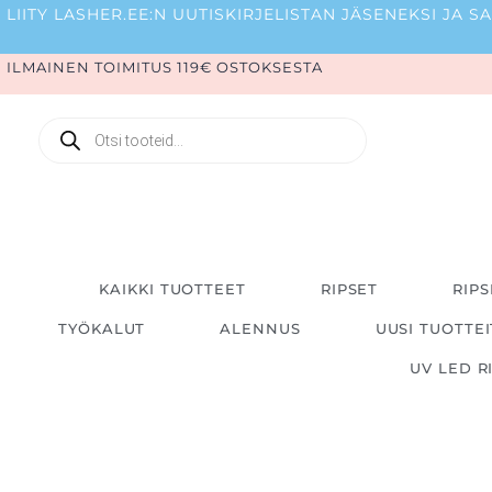
Siirry
LIITY LASHER.EE:N UUTISKIRJELISTAN JÄSENEKSI JA
sisältöön
ILMAINEN TOIMITUS 119€ OSTOKSESTA
Products
search
KAIKKI TUOTTEET
RIPSET
RIPS
TYÖKALUT
ALENNUS
UUSI TUOTTE
UV LED R