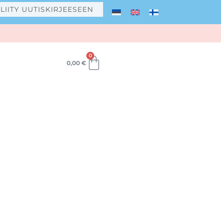
LIITY UUTISKIRJEESEEN
0
Cart
0,00
€