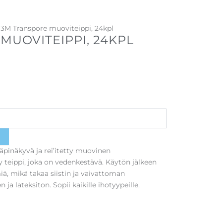
 3M Transpore muoviteippi, 24kpl
MUOVITEIPPI, 24KPL
äpinäkyvä ja rei’itetty muovinen
y teippi, joka on vedenkestävä. Käytön jälkeen
miä, mikä takaa siistin ja vaivattoman
ja lateksiton. Sopii kaikille ihotyypeille,