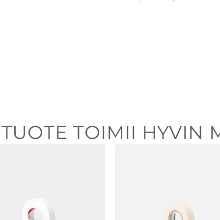
TUOTE TOIMII HYVIN M
Hintaluokka:
2,40 €
-
20,40 €