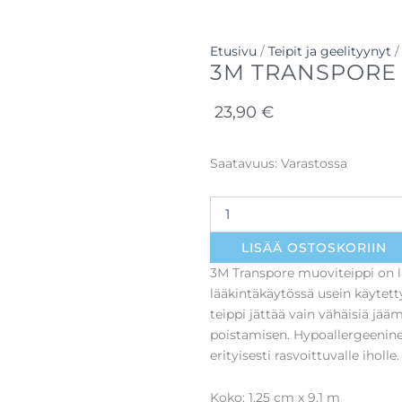
Etusivu
/
Teipit ja geelityynyt
/
3M TRANSPORE 
23,90
€
3M
Saatavuus:
Varastossa
Transpore
muoviteippi,
24kpl
määrä
LISÄÄ OSTOSKORIIN
3M Transpore muoviteippi on l
lääkintäkäytössä usein käytett
teippi jättää vain vähäisiä jää
poistamisen. Hypoallergeeninen 
erityisesti rasvoittuvalle iholle.
Koko: 1,25 cm x 9,1 m