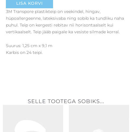
LISA KORVI
3M Transpore plastikteip on veekindel, hingav,
hüpoallergeenne, lateksivaba ning sobib ka tundliku naha
puhul. Teip on kergesti rebitav nii horisontaalselt kui
vertikaalselt. Teip jääb paigale ka vesiste silmade korral.
Suurus: 1,25 cm x 9,1 m
Karbis on 24 teipi.
SELLE TOOTEGA SOBIKS...
Hinnavahemik:
Hinnavahe
0,39 €
2,40 €
kuni
kuni
6,90 €
20,40 €