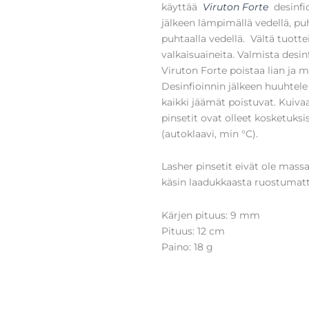
käyttää
Viruton Forte
desinfi
jälkeen lämpimällä vedellä, puh
puhtaalla vedellä. Vältä tuotteit
valkaisuaineita. Valmista desin
Viruton Forte poistaa lian ja 
Desinfioinnin jälkeen huuhtele p
kaikki jäämät poistuvat. Kuiva
pinsetit ovat olleet kosketuksi
(autoklaavi, min °C).
Lasher pinsetit eivät ole mass
käsin laadukkaasta ruostumat
Kärjen pituus: 9 mm
Pituus: 12 cm
Paino: 18 g