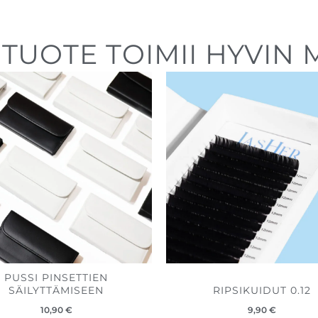
TUOTE TOIMII HYVIN M
PUSSI PINSETTIEN
SÄILYTTÄMISEEN
RIPSIKUIDUT 0.12
10,90
€
9,90
€