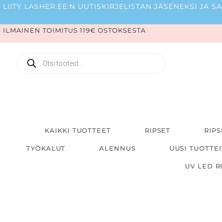
Siirry
LIITY LASHER.EE:N UUTISKIRJELISTAN JÄSENEKSI JA
sisältöön
ILMAINEN TOIMITUS 119€ OSTOKSESTA
Products
search
KAIKKI TUOTTEET
RIPSET
RIPS
TYÖKALUT
ALENNUS
UUSI TUOTTE
UV LED R