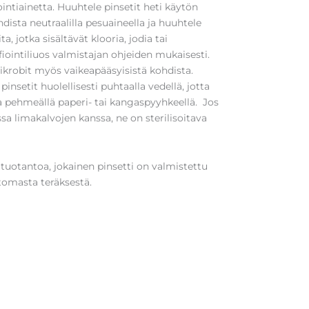
ointiainetta. Huuhtele pinsetit heti käytön
dista neutraalilla pesuaineella ja huuhtele
a, jotka sisältävät klooria, jodia tai
fiointiliuos valmistajan ohjeiden mukaisesti.
mikrobit myös vaikeapääsyisistä kohdista.
insetit huolellisesti puhtaalla vedellä, jotta
a pehmeällä paperi- tai kangaspyyhkeellä. Jos
ssa limakalvojen kanssa, ne on sterilisoitava
atuotantoa, jokainen pinsetti on valmistettu
tomasta teräksestä.