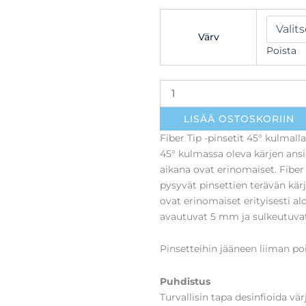
Fiber
Tip
Värv
ripsipinsetit
Poista
45°
määrä
LISÄÄ OSTOSKORIIN
Fiber Tip -pinsetit 45° kulmall
45° kulmassa oleva kärjen ansio
aikana ovat erinomaiset. Fiber
pysyvät pinsettien terävän kärje
ovat erinomaiset erityisesti aloi
avautuvat 5 mm ja sulkeutuvat 
Pinsetteihin jääneen liiman p
Puhdistus
Turvallisin tapa desinfioida vär