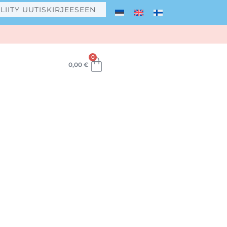
LIITY UUTISKIRJEESEEN
0
Cart
0,00
€