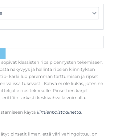
a sopivat klassisten ripsipidennysten tekemiseen.
sta näkyvyys ja hallinta ripsien kiinnityksen
 tip- kärki luo paremman tarttumisen ja ripset
n välissä tukevasti. Kahva ei ole liukas, joten ne
ttelijalle ripsiteknikolle. Pinsettien kärjet
erittäin tarkasti keskivahvalla voimalla.
oistamiseen käytä
liimienpoistoainetta.
jätyt pinsetit ilman, että väri vahingoittuu, on